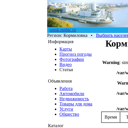
omsk.rusbic.ru
Регион:
Кормиловка
•
Выбрать населе
Корм
Информация
Карты
Прогноз погоды
Фотографии
Warning
: si
Видео
Статьи
/var/
Объявления
Warn
Работа
/var/
Автомобили
Недвижимость
Товары для дома
/var/
Услуги
Общество
Время
Каталог