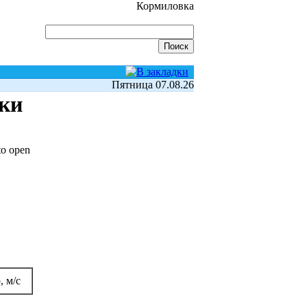
Кормиловка
Пятница 07.08.26
тки
to open
, м/с