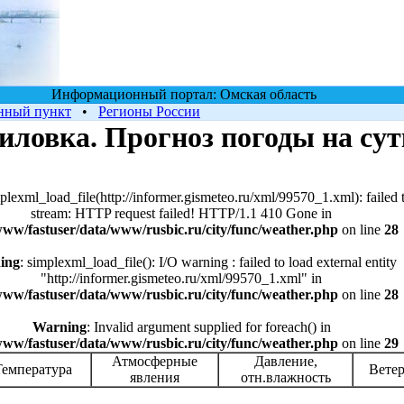
Информационный портал: Омская область
нный пункт
•
Регионы России
иловка. Прогноз погоды на су
mplexml_load_file(http://informer.gismeteo.ru/xml/99570_1.xml): failed 
stream: HTTP request failed! HTTP/1.1 410 Gone in
www/fastuser/data/www/rusbic.ru/city/func/weather.php
on line
28
ing
: simplexml_load_file(): I/O warning : failed to load external entity
"http://informer.gismeteo.ru/xml/99570_1.xml" in
www/fastuser/data/www/rusbic.ru/city/func/weather.php
on line
28
Warning
: Invalid argument supplied for foreach() in
www/fastuser/data/www/rusbic.ru/city/func/weather.php
on line
29
Атмосферные
Давление,
Температура
Ветер
явления
отн.влажность